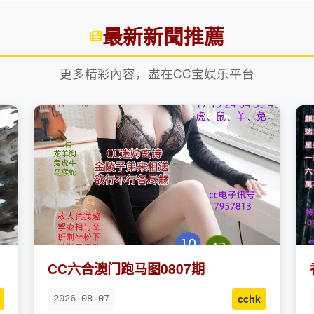
最新新聞推薦
更多精彩內容，盡在CC宝娱乐平台
CC六合澳门跑马图0807期
cchk
2026-08-07