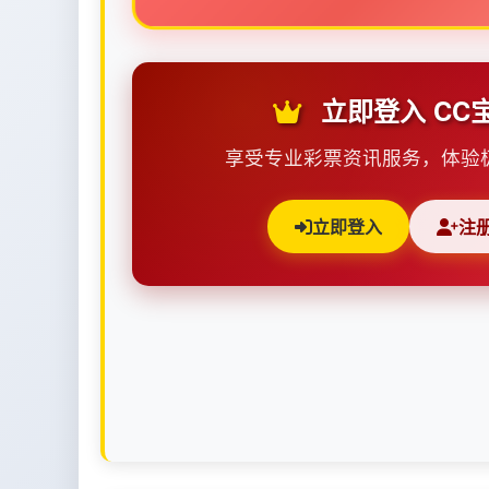
立即登入 CC
享受专业彩票资讯服务，体验
立即登入
注