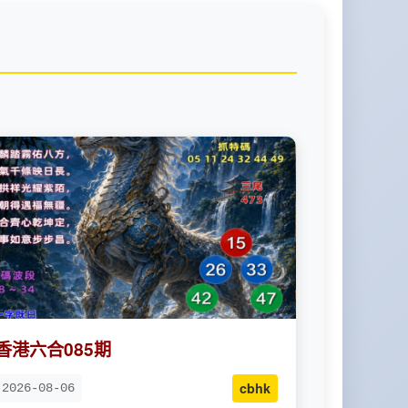
香港六合085期
cbhk
2026-08-06