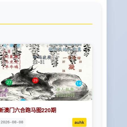
新澳门六合跑马图220期
auhk
2026-08-08