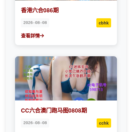
香港六合086期
cbhk
2026-08-08
查看詳情
CC六合澳门跑马图0808期
cchk
2026-08-08