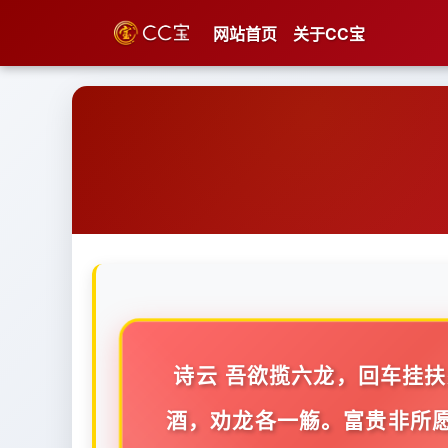
网站首页
关于CC宝
诗云 吾欲揽六龙，回车挂
酒，劝龙各一觞。富贵非所