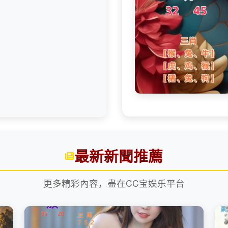
最新新聞推薦
更多精彩內容，盡在CC宝娱乐平台