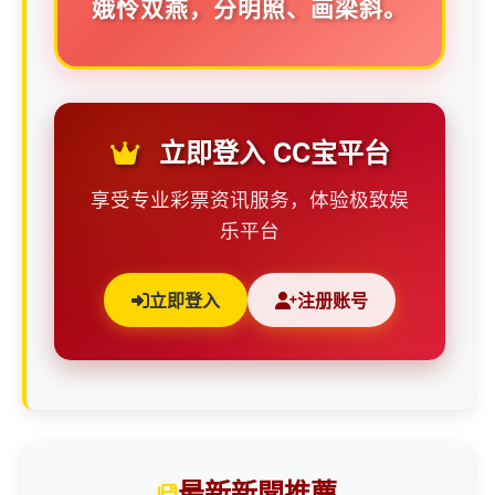
娥怜双燕，分明照、画梁斜。
立即登入 CC宝平台
享受专业彩票资讯服务，体验极致娱
乐平台
立即登入
注册账号
最新新聞推薦