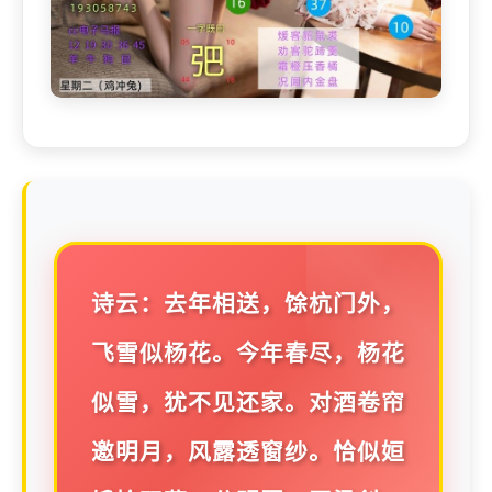
诗云：去年相送，馀杭门外，
飞雪似杨花。今年春尽，杨花
似雪，犹不见还家。对酒卷帘
邀明月，风露透窗纱。恰似姮