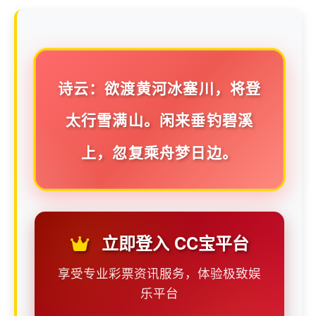
诗云：欲渡黄河冰塞川，将登
太行雪满山。闲来垂钓碧溪
上，忽复乘舟梦日边。
立即登入 CC宝平台
享受专业彩票资讯服务，体验极致娱
乐平台