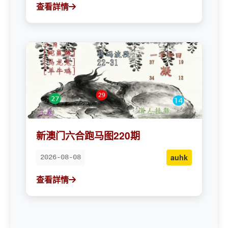
查看詳情
新澳门六合跑马图220期
auhk
2026-08-08
查看詳情