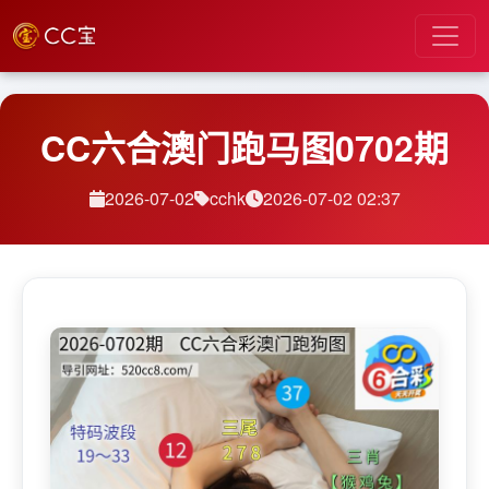
CC六合澳门跑马图0702期
2026-07-02
cchk
2026-07-02 02:37